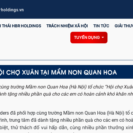
holdings.vn
H THÁI HBR HOLDINGS
TRÁCH NHIỆM XÃ HỘI
TIN TỨC
GIẢI TH
TUYỂN DỤNG
ỘI CHỢ XUÂN TẠI MẦM NON QUAN HOA
 cùng trường Mầm non Quan Hoa (Hà Nội) tổ chức “Hội chợ Xuâ
dành tặng nhiều phần quà cho các em có hoàn cảnh khó khăn nh
aders đã phối hợp cùng trường Mầm non Quan Hoa (Hà Nội) tổ 
rình, trung tâm đã dành tặng nhiều phần quà cho các em có ho
biệt, thử thách đố vui hấp dẫn, cùng nhiều phần thưởng xin